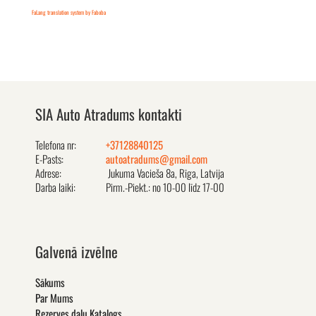
FaLang translation system by Faboba
SIA Auto Atradums kontakti
Telefona nr:
+37128840125
E-Pasts:
autoatradums@gmail.com
Adrese:
Jukuma Vacieša 8a, Rīga, Latvija
Darba laiki:
Pirm.-Piekt.: no 10-00 līdz 17-00
Galvenā izvēlne
Sākums
Par Mums
Rezerves daļu Katalogs