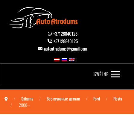
+37128840125
+37128840125
autoatradums@gmail.com
IZVĒLNE
Sākums
Все кузовные детали
Ford
Fiesta
2008--