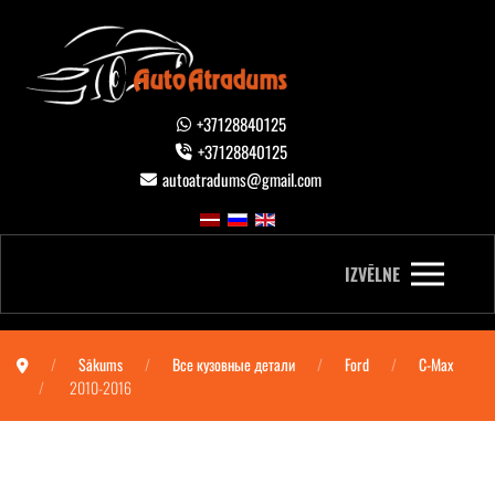
+37128840125
+37128840125
autoatradums@gmail.com
IZVĒLNE
Sākums
Все кузовные детали
Ford
C-Max
2010-2016