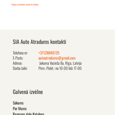
FaLang translation system by Faboba
SIA Auto Atradums kontakti
Telefona nr:
+37128840125
E-Pasts:
autoatradums@gmail.com
Adrese:
Jukuma Vacieša 8a, Rīga, Latvija
Darba laiki:
Pirm.-Piekt.: no 10-00 līdz 17-00
Galvenā izvēlne
Sākums
Par Mums
Rezerves daļu Katalogs