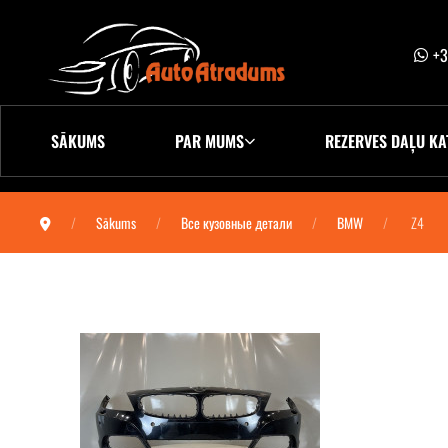
+3
SĀKUMS
PAR MUMS
REZERVES DAĻU KA
Sākums
Все кузовные детали
BMW
Z4