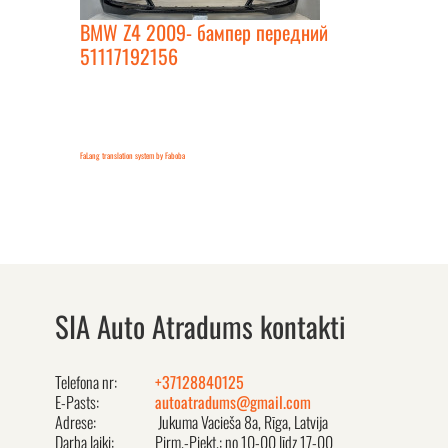
BMW Z4 2009- бампер передний
51117192156
FaLang translation system by Faboba
SIA Auto Atradums kontakti
Telefona nr:
+37128840125
E-Pasts:
autoatradums@gmail.com
Adrese:
Jukuma Vacieša 8a, Rīga, Latvija
Darba laiki:
Pirm.-Piekt.: no 10-00 līdz 17-00