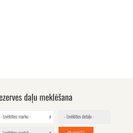
ezerves daļu meklēšana
- Izvētēties marku -
- Izvēlēties detaļu -
- Izvēlēties modeli -
MEKLĒT