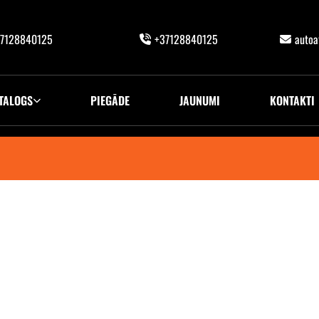
7128840125
+37128840125
auto
TALOGS
PIEGĀDE
JAUNUMI
KONTAKTI