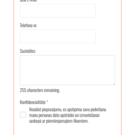
Telefona nr.
Sazināties
255
characters remaining.
Konfidencialitāte
*
Nosūtot pieprasījumu, es apstiprinu savu piekrišanu
manu personas datu apstrādei un izmantošanai
saskaņā ar piemērojamajiem likumiem.