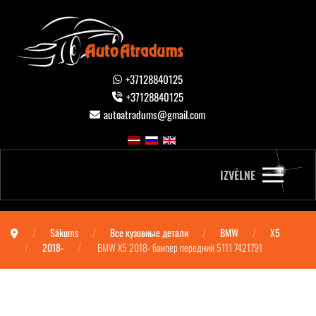
+37128840125
+37128840125
autoatradums@gmail.com
IZVĒLNE
Sākums
Все кузовные детали
BMW
X5
2018-
BMW X5 2018- бампер передний 5111 7421791