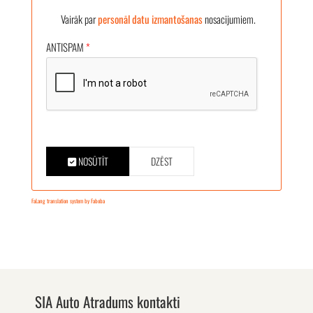
Vairāk par
personāl datu izmantošanas
nosacījumiem.
ANTISPAM
*
NOSŪTĪT
DZĒST
FaLang translation system by Faboba
SIA Auto Atradums kontakti