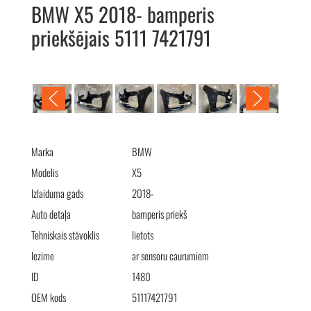
BMW X5 2018- bamperis
priekšējais 5111 7421791
BMW X5 2018- бампер передний 5111 7421791
Marka
BMW
Modelis
X5
Izlaiduma gads
2018-
Auto detaļa
bamperis priekš
Tehniskais stāvoklis
lietots
Iezīme
ar sensoru caurumiem
ID
1480
OEM kods
51117421791