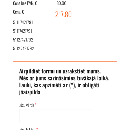
Cena bez PVN, €
180.00
Cena, €
217.80
5111 7421791
51117421791
51127421792
5112 7421792
Aizpildiet formu un uzrakstiet mums.
Mēs ar jums sazināsimies tuvākajā laikā.
Lauki, kas apzīmēti ar (*), ir obligāti
jāaizpilda
Jūsu vārds
*
Jūsu E-Mail
*