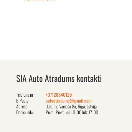
SIA Auto Atradums kontakti
Telefona nr:
+37128840125
E-Pasts:
autoatradums@gmail.com
Adrese:
Jukuma Vacieša 8a, Rīga, Latvija
Darba laiki:
Pirm.-Piekt.: no 10-00 līdz 17-00