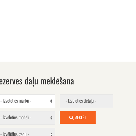
ezerves daļu meklēšana
- Izvētēties marku -
- Izvēlēties detaļu -
- Izvēlēties modeli -
MEKLĒT
- Izvēlēties gadu -