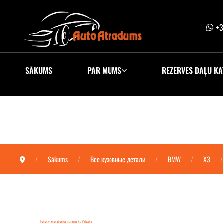
+3
SĀKUMS
PAR MUMS
REZERVES DAĻU KA
Sākums
Все кузовные детали
BMW
X3
FaLang translation system by Faboba