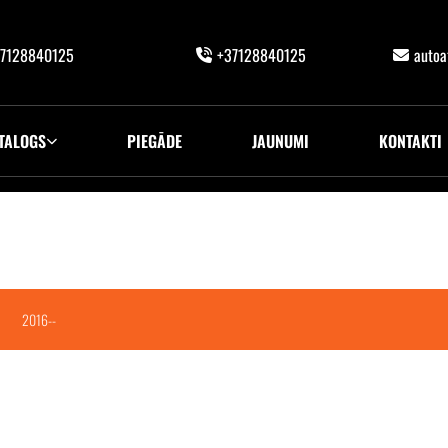
7128840125
+37128840125
auto
TALOGS
PIEGĀDE
JAUNUMI
KONTAKTI
2016--