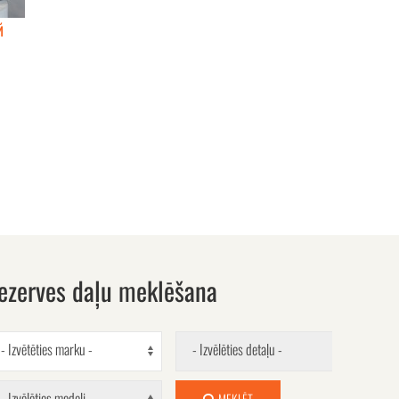
й
ezerves daļu meklēšana
- Izvētēties marku -
- Izvēlēties detaļu -
- Izvēlēties modeli -
MEKLĒT