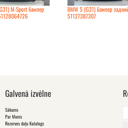
G31) M-Sport бампер
BMW 5 (G31) бампер задни
51128064726
51127387307
Galvenā izvēlne
R
Sākums
Par Mums
Rezerves daļu Katalogs