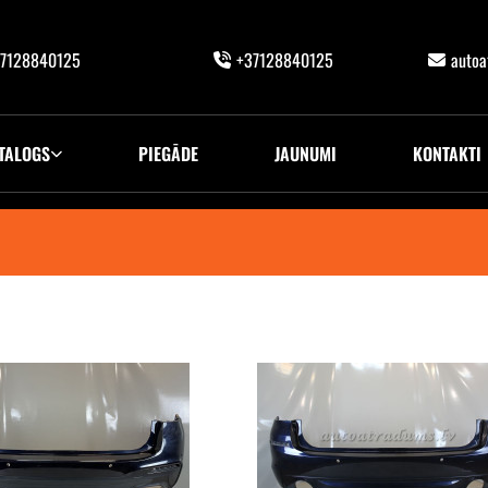
7128840125
+37128840125
auto
TALOGS
PIEGĀDE
JAUNUMI
KONTAKTI