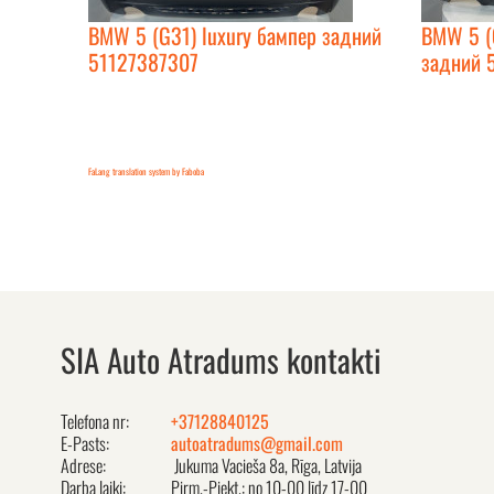
BMW 5 (G31) luxury бампер задний
BMW 5 (
51127387307
задний 
FaLang translation system by Faboba
SIA Auto Atradums kontakti
Telefona nr:
+37128840125
E-Pasts:
autoatradums@gmail.com
Adrese:
Jukuma Vacieša 8a, Rīga, Latvija
Darba laiki:
Pirm.-Piekt.: no 10-00 līdz 17-00