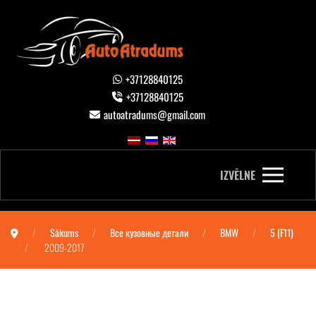
+37128840125
+37128840125
autoatradums@gmail.com
IZVĒLNE
Sākums
Все кузовные детали
BMW
5 (F11)
2009-2017