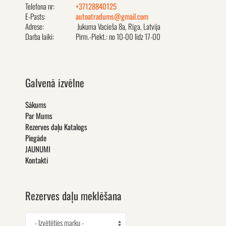
Telefona nr:
+37128840125
E-Pasts:
autoatradums@gmail.com
Adrese:
Jukuma Vacieša 8a, Rīga, Latvija
Darba laiki:
Pirm.-Piekt.: no 10-00 līdz 17-00
Galvenā izvēlne
Sākums
Par Mums
Rezerves daļu Katalogs
Piegāde
JAUNUMI
Kontakti
Rezerves daļu meklēšana
- Izvētēties marku -