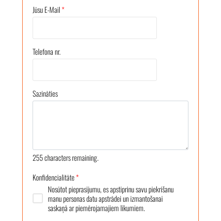
Jūsu E-Mail
*
Telefona nr.
Sazināties
255
characters remaining.
Konfidencialitāte
*
Nosūtot pieprasījumu, es apstiprinu savu piekrišanu
manu personas datu apstrādei un izmantošanai
saskaņā ar piemērojamajiem likumiem.