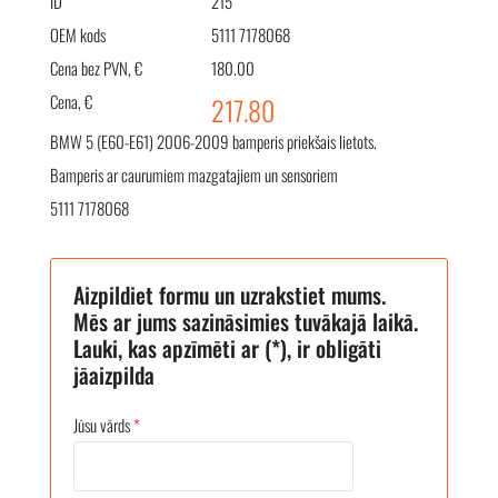
ID
215
OEM kods
5111 7178068
Cena bez PVN, €
180.00
Cena, €
217.80
BMW 5 (E60-E61) 2006-2009 bamperis priekšais lietots.
Bamperis ar caurumiem mazgatajiem un sensoriem
5111 7178068
Aizpildiet formu un uzrakstiet mums.
Mēs ar jums sazināsimies tuvākajā laikā.
Lauki, kas apzīmēti ar (*), ir obligāti
jāaizpilda
Jūsu vārds
*