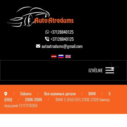
+37128840125
+37128840125
autoatradums@gmail.com
IZVĒLNE
Sākums
Все кузовные детали
BMW
5
(E60)
2006-2009
BMW 5 (E60-E61) 2006-2009 бампер
передний 51117178068