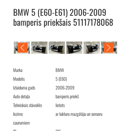
BMW 5 (E60-E61) 2006-2009
bamperis priekšais 51117178068
BMW 5 (E60-E61) 2006-2009 бампер передний 51117178068
Marka
BMW
Modelis
5 (E60)
Izlaiduma gads
2006-2009
Auto detaļa
bamperis priekš
Tehniskais stāvoklis
lietots
Iezīme
ar lukturu mazgātāju un sensoru
caurumiem