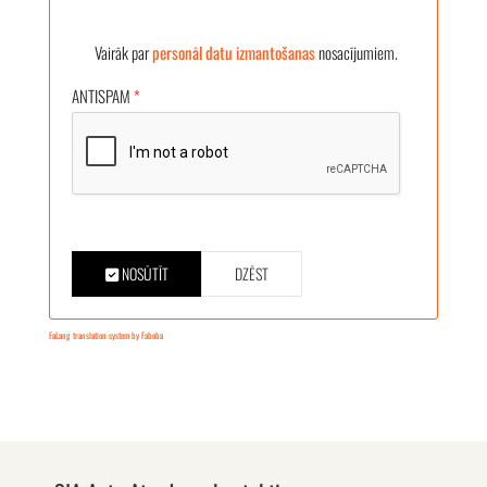
Vairāk par
personāl datu izmantošanas
nosacījumiem.
ANTISPAM
*
NOSŪTĪT
DZĒST
FaLang translation system by Faboba