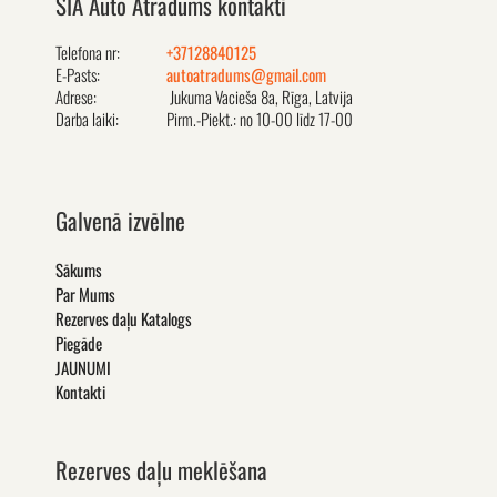
SIA Auto Atradums kontakti
Telefona nr:
+37128840125
E-Pasts:
autoatradums@gmail.com
Adrese:
Jukuma Vacieša 8a, Rīga, Latvija
Darba laiki:
Pirm.-Piekt.: no 10-00 līdz 17-00
Galvenā izvēlne
Sākums
Par Mums
Rezerves daļu Katalogs
Piegāde
JAUNUMI
Kontakti
Rezerves daļu meklēšana