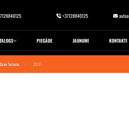
7128840125
+37128840125
auto
TALOGS
PIEGĀDE
JAUNUMI
KONTAKTI
 Gran Turismo
2012-