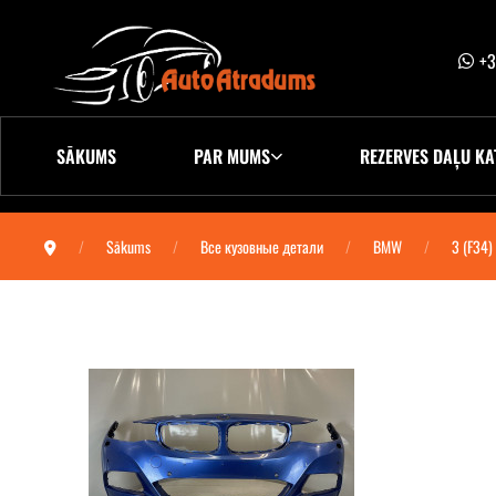
+3
SĀKUMS
PAR MUMS
REZERVES DAĻU KA
Sākums
Все кузовные детали
BMW
3 (F34)