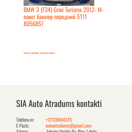
BMW 3 (F34) Gran Turismo 2012- M-
пакет бампер передний 5111
8056857
FaLang translation system by Faboba
SIA Auto Atradums kontakti
Telefona nr:
+37128840125
E-Pasts:
autoatradums@gmail.com
Adrese:
Jukuma Vacieša 8a, Rīga, Latvija