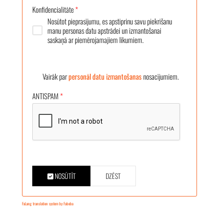
Konfidencialitāte
*
Nosūtot pieprasījumu, es apstiprinu savu piekrišanu
manu personas datu apstrādei un izmantošanai
saskaņā ar piemērojamajiem likumiem.
Vairāk par
personāl datu izmantošanas
nosacījumiem.
ANTISPAM
*
NOSŪTĪT
DZĒST
FaLang translation system by Faboba