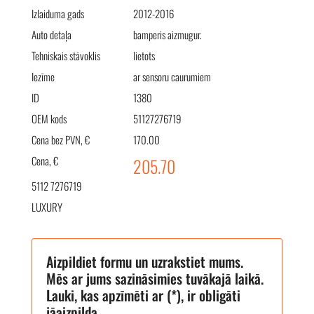
Izlaiduma gads
2012-2016
Auto detaļa
bamperis aizmugur.
Tehniskais stāvoklis
lietots
Iezīme
ar sensoru caurumiem
ID
1380
OEM kods
51127276719
Cena bez PVN, €
170.00
Cena, €
205.70
5112 7276719
LUXURY
Aizpildiet formu un uzrakstiet mums.
Mēs ar jums sazināsimies tuvākajā laikā.
Lauki, kas apzīmēti ar (*), ir obligāti
jāaizpilda