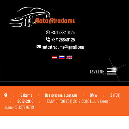
+37128840125
+37128840125
autoatradums@gmail.com
IZVĒLNE
Sākums
Все кузовные детали
BMW
3 (F31)
2012-2016
BMW 3 (F30-F31) 2012-2016 Luxury бампер
задний 51127276719