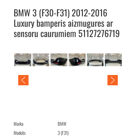
BMW 3 (F30-F31) 2012-2016
Luxury bamperis aizmugures ar
sensoru caurumiem 51127276719
BMW 3 (F30-F31) 2012-2016 Luxury бампер задний
51127276719
Marka
BMW
Modelis
3 (F31)