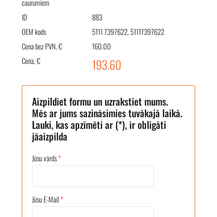
caurumiem
ID
883
OEM kods
5111 7397622, 51117397622
Cena bez PVN, €
160.00
Cena, €
193.60
Aizpildiet formu un uzrakstiet mums.
Mēs ar jums sazināsimies tuvākajā laikā.
Lauki, kas apzīmēti ar (*), ir obligāti
jāaizpilda
Jūsu vārds
*
Jūsu E-Mail
*