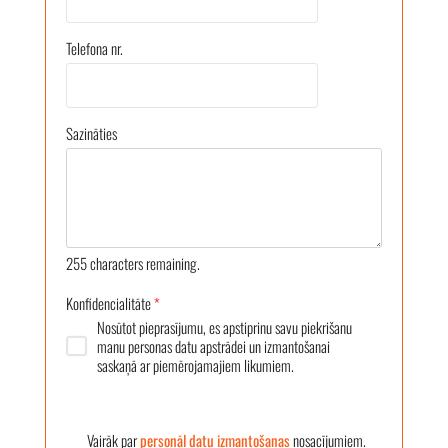
Telefona nr.
Sazināties
255
characters remaining.
Konfidencialitāte
*
Nosūtot pieprasījumu, es apstiprinu savu piekrišanu
manu personas datu apstrādei un izmantošanai
saskaņā ar piemērojamajiem likumiem.
Vairāk par
personāl datu izmantošanas
nosacījumiem.