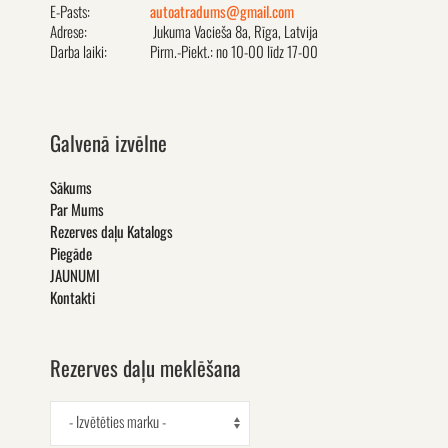
E-Pasts:
autoatradums@gmail.com
Adrese:
Jukuma Vacieša 8a, Rīga, Latvija
Darba laiki:
Pirm.-Piekt.: no 10-00 līdz 17-00
Galvenā izvēlne
Sākums
Par Mums
Rezerves daļu Katalogs
Piegāde
JAUNUMI
Kontakti
Rezerves daļu meklēšana
- Izvētēties marku -