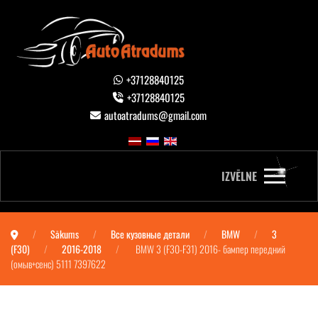
+37128840125
+37128840125
autoatradums@gmail.com
IZVĒLNE
Sākums
Все кузовные детали
BMW
3
(F30)
2016-2018
BMW 3 (F30-F31) 2016- бампер передний
(омыв+сенс) 5111 7397622