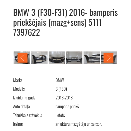
BMW 3 (F30-F31) 2016- bamperis
priekšējais (mazg+sens) 5111
7397622
BMW 3 (F30-F31) 2016- бампер передний (омыв+сенс) 5111
7397622
Marka
BMW
Modelis
3 (F30)
Izlaiduma gads
2016-2018
Auto detaļa
bamperis priekš
Tehniskais stāvoklis
lietots
Iezīme
ar lukturu mazgātāju un sensoru