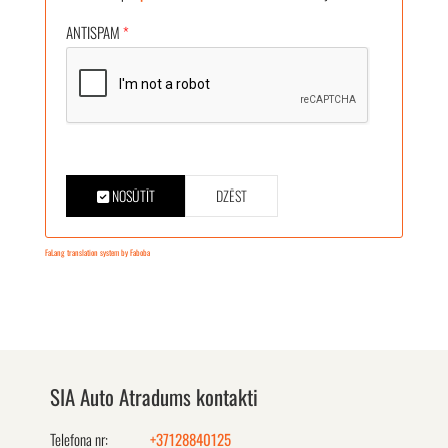
ANTISPAM
*
NOSŪTĪT
DZĒST
FaLang translation system by Faboba
SIA Auto Atradums kontakti
Telefona nr:
+37128840125