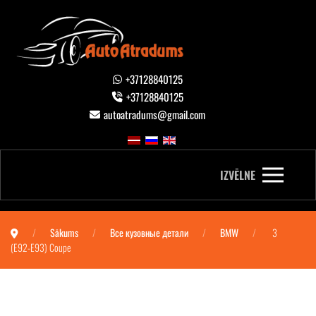
+37128840125
+37128840125
autoatradums@gmail.com
IZVĒLNE
Sākums
Все кузовные детали
BMW
3
(E92-E93) Coupe