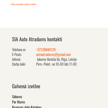
FaLang translation system by Faboba
SIA Auto Atradums kontakti
Telefona nr:
+37128840125
E-Pasts:
autoatradums@gmail.com
Adrese:
Jukuma Vacieša 8a, Rīga, Latvija
Darba laiki:
Pirm.-Piekt.: no 10-00 līdz 17-00
Galvenā izvēlne
Sākums
Par Mums
Rezerves daļu Katalogs