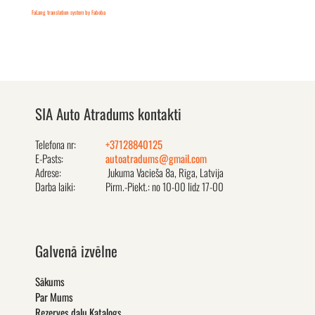
FaLang translation system by Faboba
SIA Auto Atradums kontakti
Telefona nr:
+37128840125
E-Pasts:
autoatradums@gmail.com
Adrese:
Jukuma Vacieša 8a, Rīga, Latvija
Darba laiki:
Pirm.-Piekt.: no 10-00 līdz 17-00
Galvenā izvēlne
Sākums
Par Mums
Rezerves daļu Katalogs