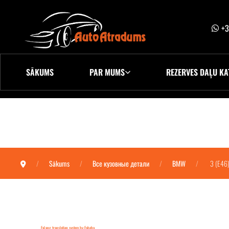
+3
SĀKUMS
PAR MUMS
REZERVES DAĻU KA
Sākums
Все кузовные детали
BMW
3 (E46
FaLang translation system by Faboba