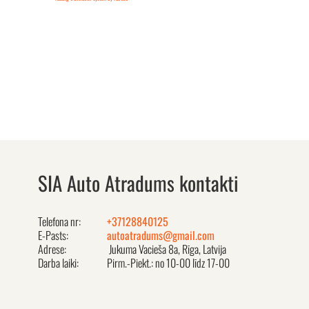
SIA Auto Atradums kontakti
Telefona nr:
+37128840125
E-Pasts:
autoatradums@gmail.com
Adrese:
Jukuma Vacieša 8a, Rīga, Latvija
Darba laiki:
Pirm.-Piekt.: no 10-00 līdz 17-00