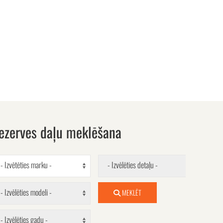
ezerves daļu meklēšana
- Izvētēties marku -
- Izvēlēties detaļu -
- Izvēlēties modeli -
MEKLĒT
- Izvēlēties gadu -