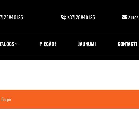
7128840125
+37128840125
auto
TALOGS
PIEGĀDE
JAUNUMI
KONTAKTI
) Coupe