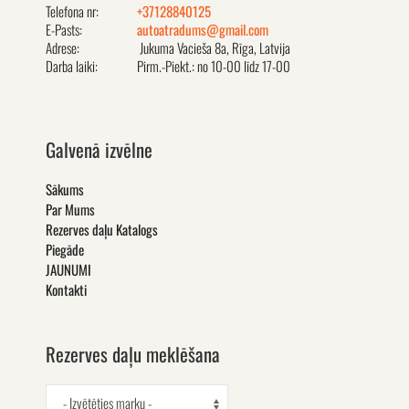
Telefona nr:
+37128840125
E-Pasts:
autoatradums@gmail.com
Adrese:
Jukuma Vacieša 8a, Rīga, Latvija
Darba laiki:
Pirm.-Piekt.: no 10-00 līdz 17-00
Galvenā izvēlne
Sākums
Par Mums
Rezerves daļu Katalogs
Piegāde
JAUNUMI
Kontakti
Rezerves daļu meklēšana
- Izvētēties marku -