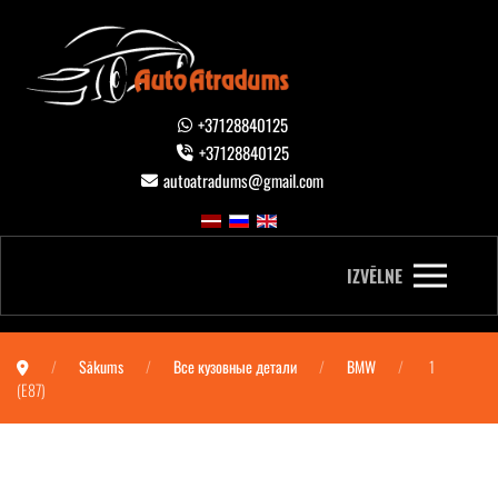
+37128840125
+37128840125
autoatradums@gmail.com
IZVĒLNE
Sākums
Все кузовные детали
BMW
1
(E87)