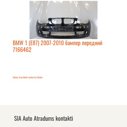
BMW 1 (E87) 2007-2010 бампер передний
7166462
FaLang translation system by Faboba
SIA Auto Atradums kontakti