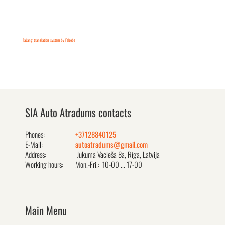
FaLang translation system by Faboba
SIA Auto Atradums contacts
Phones:
+37128840125
E-Mail:
autoatradums@gmail.com
Address:
Jukuma Vacieša 8a, Rīga, Latvija
Working hours:
Mon.-Fri.: 10-00 ... 17-00
Main Menu