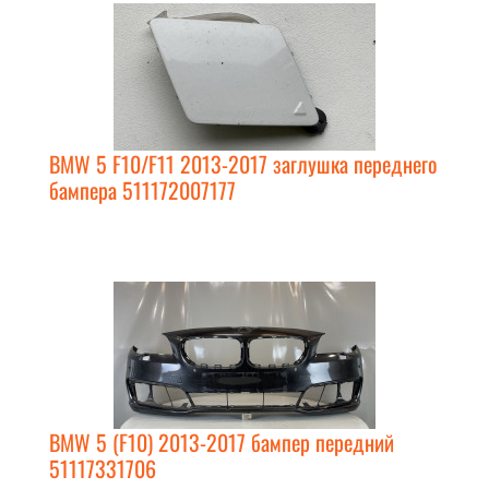
BMW 5 F10/F11 2013-2017 заглушка переднего
бампера 511172007177
BMW 5 (F10) 2013-2017 бампер передний
51117331706