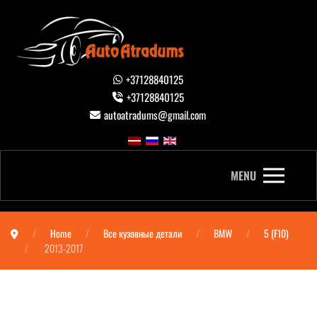
+37128840125
+37128840125
autoatradums@gmail.com
MENU
Home
Все кузовные детали
BMW
5 (F10)
2013-2017