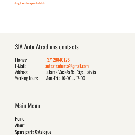
FaLang translation system by Faboba
SIA Auto Atradums contacts
Phones:
+37128840125
E-Mail:
autoatradums@gmail.com
Address:
Jukuma Vacieša 8a, Rīga, Latvija
Working hours:
Mon.-Fri.: 10-00 ... 17-00
Main Menu
Home
About
Spare parts Catalogue