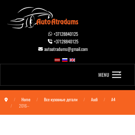
+37128840125
+37128840125
autoatradums@gmail.com
MENU
Home
Все кузовные детали
Audi
A4
2016--