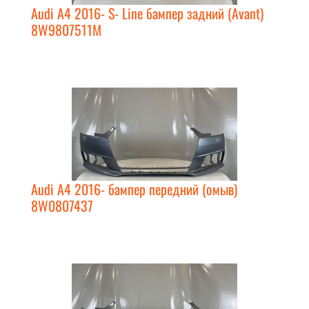
Audi A4 2016- S- Line бампер задний (Avant)
8W9807511M
Audi A4 2016- бампер передний (омыв)
8W0807437